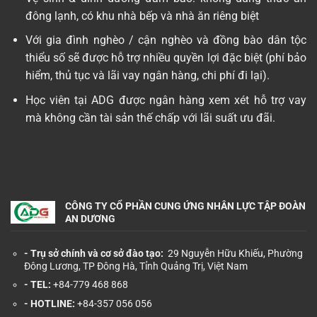
đông lạnh, có khu nhà bếp và nhà ăn riêng biệt
Với gia đình nghèo / cận nghèo và đồng bào dân tộc
thiểu số sẽ được hỗ trợ nhiều quyền lợi đặc biệt (phí bảo
hiểm, thủ tục và lãi vay ngân hàng, chi phí đi lại).
Học viên tại ADG được ngân hàng xem xét hỗ trợ vay
mà không cần tài sản thế chấp với lãi suất ưu đãi.
CÔNG TY CỔ PHẦN CUNG ỨNG NHÂN LỰC TẬP ĐOÀN
AN DƯƠNG
- Trụ sở chính và cơ sở đào tạo:
29 Nguyễn Hữu Khiếu, Phường
Đông Lương, TP Đông Hà, Tỉnh Quảng Trị, Việt Nam
- TEL:
+84-779 468 868
- HOTLINE:
+84-357 056 056