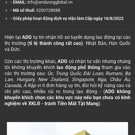
- EMAIL:
info@anduongglobal.vn
- Mã số thuế:
3200728088
-
Giấy phép hoạt động dịch vụ việc làm Cấp ngày 16/8/2022
Hiện tại
ADG
tự tin nhận hồ sơ tuyển dụng lao động tại các
thị trường
(tỉ lệ thành công rất cao)
: Nhật Bản, Hàn Quốc
và Đức.
Còn các thị trường khác,
ADG
có nhận tư vấn nhưng chúng
tôi không khuyến khích
lao động phổ thông
tham gia vào
các thị trường sau:
Úc, Trung Quốc, Đài Loan, Rumani, Ba
Lan, Hungary, New Zealand, Singapore, Nga, Châu Âu,
Canada, Ả Rập
vì ít đơn hàng uy tín, đòi hỏi kỹ năng cao và
chi phí cao, nhiều rủi ro trong lao động - (
ADG không
khuyến khích chọn các khu vực này nếu bạn chưa có kinh
nghiệm về XKLĐ - tránh Tiền Mất Tật Mang
).