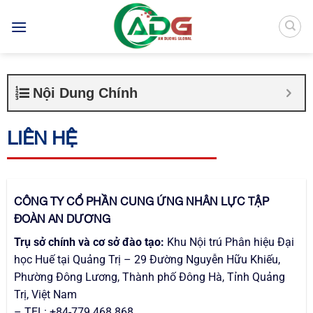
Bỏ
qua
nội
dung
Nội Dung Chính
LIÊN HỆ
CÔNG TY CỔ PHẦN CUNG ỨNG NHÂN LỰC TẬP
ĐOÀN AN DƯƠNG
Trụ sở chính và cơ sở đào tạo:
Khu Nội trú Phân hiệu Đại
học Huế tại Quảng Trị – 29 Đường Nguyễn Hữu Khiếu,
Phường Đông Lương, Thành phố Đông Hà, Tỉnh Quảng
Trị, Việt Nam
– TEL: +84-779 468 868