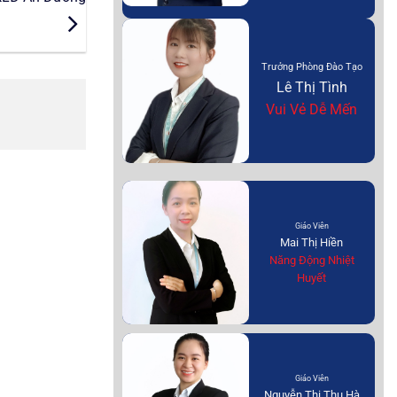
Trưởng Phòng Đào Tạo
Lê Thị Tình
Vui Vẻ Dễ Mến
Giáo Viên
Mai Thị Hiền
Năng Động Nhiệt
Huyết
Giáo Viên
Nguyễn Thị Thu Hà