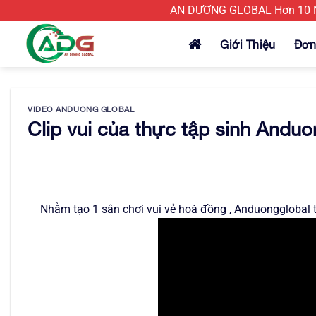
Bỏ
AN DƯƠNG GLOBAL Hơn 10 Nă
qua
nội
Giới Thiệu
Đơn
dung
VIDEO ANDUONG GLOBAL
Clip vui của thực tập sinh Anduo
Nhằm tạo 1 sân chơi vui vẻ hoà đồng , Anduongglobal t