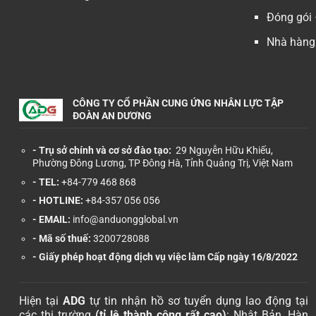
Đóng gói 
Nhà hàng 
CÔNG TY CỔ PHẦN CUNG ỨNG NHÂN LỰC TẬP
ĐOÀN AN DƯƠNG
- Trụ sở chính và cơ sở đào tạo:
29 Nguyễn Hữu Khiếu,
Phường Đông Lương, TP Đông Hà, Tỉnh Quảng Trị, Việt Nam
- TEL:
+84-779 468 868
- HOTLINE:
+84-357 056 056
- EMAIL:
info@anduongglobal.vn
- Mã số thuế:
3200728088
-
Giấy phép hoạt động dịch vụ việc làm Cấp ngày 16/8/2022
Hiện tại
ADG
tự tin nhận hồ sơ tuyển dụng lao động tại
các thị trường
(tỉ lệ thành công rất cao)
: Nhật Bản, Hàn