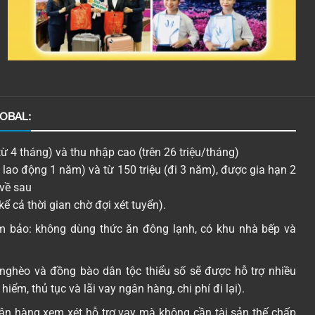
OBAL:
ừ 4 tháng) và thu nhập cao (trên 26 triệu/tháng)
đi lao động 1 năm) và từ 150 triệu (đi 3 năm), được gia hạn 2
về sau
(kể cả thời gian chờ đợi xét tuyển).
m bảo: không dùng thức ăn đông lạnh, có khu nhà bếp và
 nghèo và đồng bào dân tộc thiểu số sẽ được hỗ trợ nhiều
hiểm, thủ tục và lãi vay ngân hàng, chi phí đi lại).
ân hàng xem xét hỗ trợ vay mà không cần tài sản thế chấp