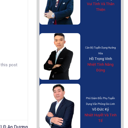
Vui Tính Và Thân
Thiện
Cán Bộ Tuyển Dụng Hướng
Hóa
Hồ Trọng Vinh
 this post
Nhiệt Tình Năng
Động
Phó Giám Đốc Phụ Tuyển
Dụng Văn Phòng Gio Linh
Võ Đức Kỷ
Nhiệt Huyết Và Tinh
Tế
XKLĐ An Dương