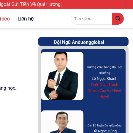
oài Gửi Tiền Về Quê Hương.
Tìm
ideo
Liên hệ
kiếm:
Đội Ngũ Anduongglobal
Trưởng Văn Phòng Đại Diện
Đakrông
Lê Ngọc Khánh
Tình Thần Trách
ang học.
Nhiệm Cao Và Nhiệt
Huyết
Cán Bộ Tuyển Dụng Đakrông
Hồ Ngọc Dũng