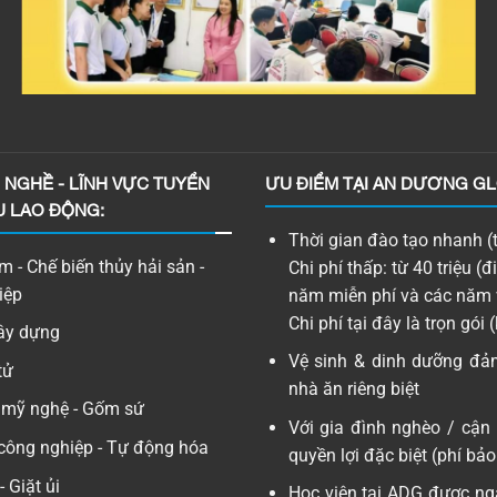
NGHỀ - LĨNH VỰC TUYỂN
ƯU ĐIỂM TẠI AN DƯƠNG GL
U LAO ĐỘNG:
Thời gian đào tạo nhanh (t
 - Chế biến thủy hải sản -
Chi phí thấp: từ 40 triệu (
iệp
năm miễn phí và các năm 
Chi phí tại đây là trọn gói 
Xây dựng
Vệ sinh & dinh dưỡng đả
tử
nhà ăn riêng biệt
 mỹ nghệ - Gốm sứ
Với gia đình nghèo / cận
công nghiệp - Tự động hóa
quyền lợi đặc biệt (phí bảo 
 Giặt ủi
Học viên tại ADG được ng