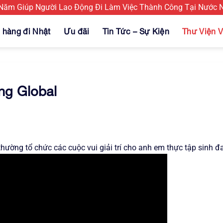
m Giúp Người Lao Động Đi Làm Việc Thành Công Tại Nước Ng
 hàng đi Nhật
Ưu đãi
Tin Tức – Sự Kiện
Thư Viện V
ng Global
hường tổ chức các cuộc vui giải trí cho anh em thực tập sinh đ