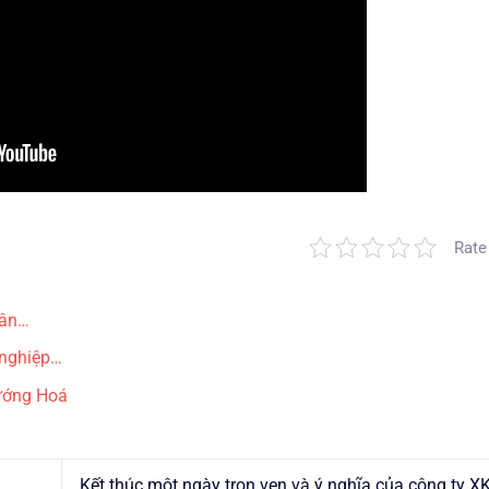
Rate
sân…
 nghiệp…
ướng Hoá
Kết thúc một ngày trọn vẹn và ý nghĩa của công ty 