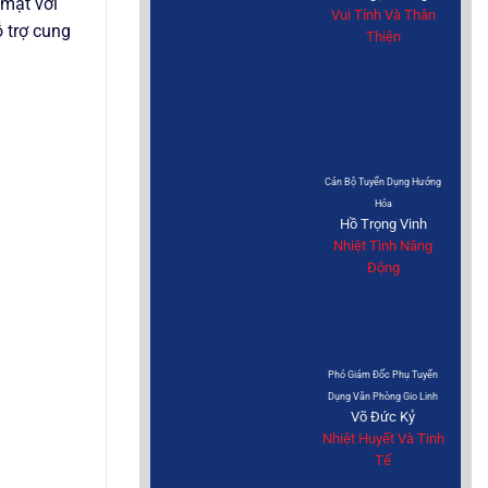
 mặt với
Vui Tính Và Thân
ỗ trợ cung
Thiện
Cán Bộ Tuyển Dụng Hướng
Hóa
Hồ Trọng Vinh
Nhiệt Tình Năng
Động
Phó Giám Đốc Phụ Tuyển
Dụng Văn Phòng Gio Linh
Võ Đức Kỷ
Nhiệt Huyết Và Tinh
Tế