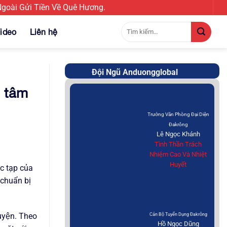
oài Gửi Tiền Về Quê Hương.
Tìm
ideo
Liên hệ
kiếm:
Đội Ngũ Anduongglobal
n tâm
Trưởng Văn Phòng Đại Diện
Đakrông
Lê Ngọc Khánh
Tình Thần Trách
Nhiệm Cao Và Nhiệt
Huyết
c tạp của
 chuẩn bị
guyện. Theo
Cán Bộ Tuyển Dụng Đakrông
Hồ Ngọc Dũng