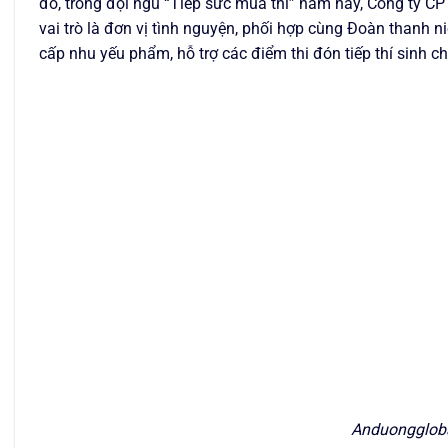
đó, trong đội ngũ “Tiếp sức mùa thi” năm nay, Công ty 
vai trò là đơn vị tình nguyện, phối hợp cùng Đoàn thanh n
cấp nhu yếu phẩm, hỗ trợ các điểm thi đón tiếp thí sinh ch
Anduonggloba