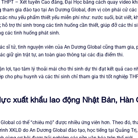
iệp THPT – Xét tuyển Cao đẳng, Đại Học bằng cách quay video khí
tham gia đào tạo tại An Dương Global, đơn vị còn phái cử các 
 các nhu yếu phẩm thiết yếu miễn phí như: nước suối, bút viết, k
 hỗ trợ thí sinh trong các tình huống cần thiết, giúp đỡ các thí s
ng các tình huống phát sinh.
ác sĩ tử, tình nguyện viên của An Dương Global cũng tham gia, 
 giữ gìn trật tự, an toàn giao thông tại các địa điểm thi.
n lợi, tạo tâm lý thoải mái cho thí sinh dự thi đạt kết quả cao n
 cho phụ huynh và các thí sinh chỉ tham gia thi tốt nghiệp TH
 lực xuất khẩu lao động Nhật Bản, Hàn
lobal có thể “chiêu mộ” được nhiều ứng viên hơn. Theo đó, tha
 trình XKLĐ do An Dương Global đào tạo, học tiếng tại Quảng Trị
h cùng cơ hội được trải nghiệm các nền văn hóa trên thế giới.