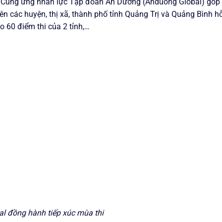
CP Cung ứng nhân lực Tập đoàn An Dương (Anduong Global) góp
iên các huyện, thị xã, thành phố tỉnh Quảng Trị và Quảng Bình h
o 60 điểm thi của 2 tỉnh,…
l đồng hành tiếp xúc mùa thi