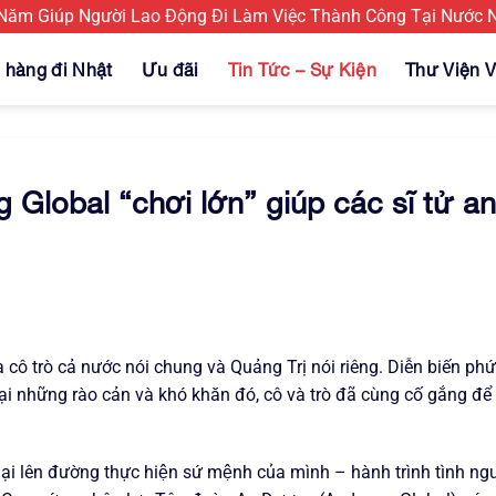
m Giúp Người Lao Động Đi Làm Việc Thành Công Tại Nước Ng
 hàng đi Nhật
Ưu đãi
Tin Tức – Sự Kiện
Thư Viện V
 Global “chơi lớn” giúp các sĩ tử a
ô trò cả nước nói chung và Quảng Trị nói riêng. Diễn biến phứ
Bỏ lại những rào cản và khó khăn đó, cô và trò đã cùng cố gắng để
 lại lên đường thực hiện sứ mệnh của mình – hành trình tình n