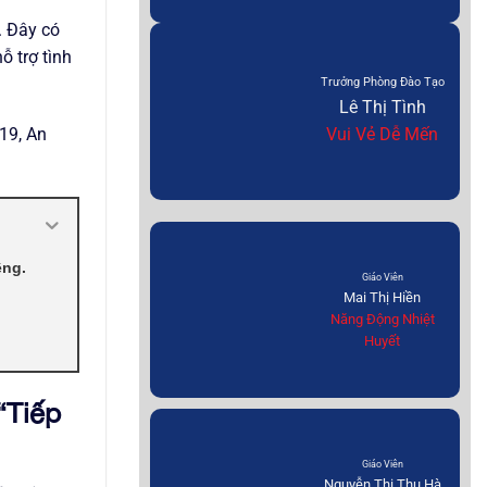
. Đây có
ỗ trợ tình
Trưởng Phòng Đào Tạo
Lê Thị Tình
 19, An
Vui Vẻ Dễ Mến
êng.
Giáo Viên
Mai Thị Hiền
Năng Động Nhiệt
Huyết
“Tiếp
Giáo Viên
Nguyễn Thị Thu Hà