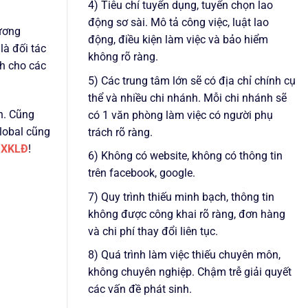
4) Tiêu chí tuyển dụng, tuyển chọn lao
động sơ sài. Mô tả công việc, luật lao
hương
động, điều kiện làm việc và bảo hiểm
là đối tác
không rõ ràng.
nh cho các
5) Các trung tâm lớn sẽ có địa chỉ chính cụ
thể và nhiều chi nhánh. Mỗi chi nhánh sẽ
n. Cũng
có 1 văn phòng làm việc có người phụ
Global cũng
trách rõ ràng.
a
XKLĐ
!
6) Không có website, không có thông tin
trên facebook, google.
7) Quy trình thiếu minh bạch, thông tin
không được công khai rõ ràng, đơn hàng
và chi phí thay đổi liên tục.
8) Quá trình làm việc thiếu chuyên môn,
không chuyên nghiệp. Chậm trễ giải quyết
các vấn đề phát sinh.