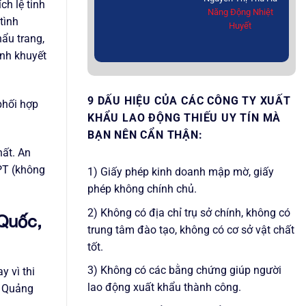
ch lệ tinh
Năng Động Nhiệt
tình
Huyết
hẩu trang,
inh khuyết
9 DẤU HIỆU CỦA CÁC CÔNG TY XUẤT
phối hợp
KHẨU LAO ĐỘNG THIẾU UY TÍN MÀ
BẠN NÊN CẨN THẬN:
hất. An
PT (không
1) Giấy phép kinh doanh mập mờ, giấy
phép không chính chủ.
2) Không có địa chỉ trụ sở chính, không có
 Quốc,
trung tâm đào tạo, không có cơ sở vật chất
tốt.
3) Không có các bằng chứng giúp người
y vì thi
lao động xuất khẩu thành công.
, Quảng