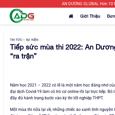
Bỏ
AN DƯƠNG GLOBAL Hơn 10 Nă
qua
nội
Giới Thiệu
Đơn
dung
TIN TỨC – SỰ KIỆN
Tiếp sức mùa thi 2022: An Dương
“ra trận”
Năm học 2021 – 2022 có lẽ là một năm học đáng nhớ của c
đại dịch Covid-19 làm cô trò cứ online rồi lại trực tiếp. 
đầy đủ hành trang bước vào kỳ thi tốt nghiệp THPT.
Một mùa thi nữa lại về, những chiếc áo xanh tình nguyện