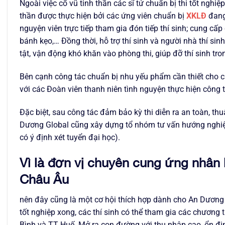
Ngoài việc cổ vũ tinh thần các sĩ tử chuẩn bị thi tốt ngh
thần được thực hiện bởi các ứng viên chuẩn bị
XKLĐ
đang 
nguyện viên trực tiếp tham gia đón tiếp thí sinh; cung cấp
bánh kẹo,… Đồng thời, hỗ trợ thí sinh và người nhà thí sinh;
tật, vận động khó khăn vào phòng thi, giúp đỡ thí sinh tro
Bên cạnh công tác chuẩn bị nhu yếu phẩm cần thiết cho c
với các Đoàn viên thanh niên tình nguyện thực hiện công tác
Đặc biệt, sau công tác đảm bảo kỳ thi diễn ra an toàn, thuậ
Dương Global cũng xây dựng tổ nhóm tư vấn hướng nghiệp
có ý định xét tuyển đại học).
Vì là đơn vị chuyên cung ứng nhân
Châu Âu
nên đây cũng là một cơ hội thích hợp dành cho An Dương G
tốt nghiệp xong, các thí sinh có thể tham gia các chương
Bình và TT Huế. Mở ra con đường với thu nhập cao, ổn địn