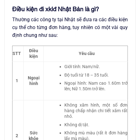
Điều kiện đi xklđ Nhật Bản là gì?
Thường các công ty tại Nhật sẽ đưa ra các điều kiện
cụ thể cho từng đơn hàng, tuy nhiên có một vài quy
định chung như sau:
Điều
STT
Yêu cầu
kiện
Giới tính: Nam/nữ.
Độ tuổi từ 18 – 35 tuổi.
Ngoại
1
Ngoại hình: Nam cao 1.60m trở
hình
lên; Nữ 1.50m trở lên.
Không xăm hình, một số đơn
hàng chấp nhận chi tiết xăm rất
nhỏ.
Không dị tật.
Sức
Không mù màu (rất ít đơn hàng
2
khỏe
lấy mù màu).