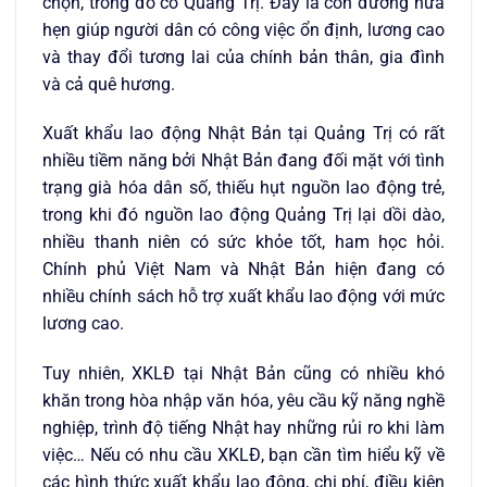
chọn, trong đó có Quảng Trị. Đây là con đường hứa
hẹn giúp người dân có công việc ổn định, lương cao
và thay đổi tương lai của chính bản thân, gia đình
và cả quê hương.
Xuất khẩu lao động Nhật Bản tại Quảng Trị có rất
nhiều tiềm năng bởi Nhật Bản đang đối mặt với tình
trạng già hóa dân số, thiếu hụt nguồn lao động trẻ,
trong khi đó nguồn lao động Quảng Trị lại dồi dào,
nhiều thanh niên có sức khỏe tốt, ham học hỏi.
Chính phủ Việt Nam và Nhật Bản hiện đang có
nhiều chính sách hỗ trợ xuất khẩu lao động với mức
lương cao.
Tuy nhiên, XKLĐ tại Nhật Bản cũng có nhiều khó
khăn trong hòa nhập văn hóa, yêu cầu kỹ năng nghề
nghiệp, trình độ tiếng Nhật hay những rủi ro khi làm
việc… Nếu có nhu cầu XKLĐ, bạn cần tìm hiểu kỹ về
các hình thức xuất khẩu lao động, chi phí, điều kiện