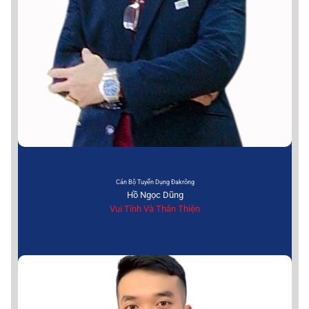
Cán Bộ Tuyển Dụng Đakrông
Hồ Ngọc Dũng
Vui Tính Và Thân Thiện