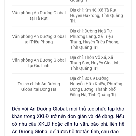
Quảng Trị.
Địa chỉ: Km 48, Xã Tà Rụt,
Văn phòng An Dương Global
Huyện Đakrông, Tỉnh Quảng
tại Tà Rụt
Trị.
Địa chỉ: Đường Ngã Tư
Văn phòng An Dương Global
Phương Lang, Xã Triệu
tại Triệu Phong
Trung, Huyện Triệu Phong,
Tỉnh Quảng Trị.
Địa chỉ: Thôn Võ Xá, Xã
Văn phòng An Dương Global
Trung Sơn, Huyện Gio Linh,
tại Gio Linh
Tỉnh Quảng Trị.
Địa chỉ: Số 09 Đường
Trụ sở chính An Dương
Nguyễn Hữu Khiếu, Phường
Global tại Đông Hà
Đông Lương, Thành phố
Đông Hà, Tỉnh Quảng Trị.
Đến với An Dương Global, mọi thủ tục phức tạp khó
khăn trong XKLĐ trở nên đơn giản và dễ dàng. Nếu
có nhu cầu XKLĐ hoặc cần tư vấn, báo phí, liên hệ
An Dương Global để được hỗ trợ tận tình, chu đáo.