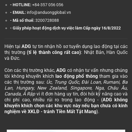
- HOTLINE:
+84-357 056 056
- EMAIL:
info@anduongglobal.vn
- Mã số thuế:
3200728088
-
Giấy phép hoạt động dịch vụ việc làm Cấp ngày 16/8/2022
Hiện tại
ADG
tự tin nhận hồ sơ tuyển dụng lao động tại các
thị trường
(tỉ lệ thành công rất cao)
: Nhật Bản, Hàn Quốc
và Đức.
Còn các thị trường khác,
ADG
có nhận tư vấn nhưng chúng
tôi không khuyến khích
lao động phổ thông
tham gia vào
các thị trường sau:
Úc, Trung Quốc, Đài Loan, Rumani, Ba
Lan, Hungary, New Zealand, Singapore, Nga, Châu Âu,
Canada, Ả Rập
vì ít đơn hàng uy tín, đòi hỏi kỹ năng cao và
chi phí cao, nhiều rủi ro trong lao động - (
ADG không
khuyến khích chọn các khu vực này nếu bạn chưa có kinh
nghiệm về XKLĐ - tránh Tiền Mất Tật Mang
).