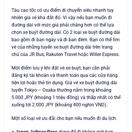
Tàu cao tốc có ưu điểm di chuyển siêu nhanh tuy
nhiên giá vé khá đắt đỏ. Vì vậy nếu bạn muốn đi
đường dài với mức giá phải chăng hơn có thể lựa
chọn xe buýt đường dài. Có 2 loại xe buýt đường dài
bao gồm đi ban ngày và đi ban đêm. Bạn có thể tìm
vé của những tuyến xe buýt đường dài trên trang
chủ của JR Bus, Rakuten Travel hoặc Willer Express.
Một điểm lưu ý khi đặt vé xe buýt, bạn cần phải
đăng ký tài khoản và thanh toán qua các cửa hàng
tiện lợi hoặc thẻ tín dụng. Giá vé xe buýt đường dài
tuyến Tokyo – Osaka thường nằm trong khoảng
5.000 JPY (khoảng 1 triệu đồng) và thấp nhất có thể
xuống tới 2.000 JPY (khoảng 400 nghìn VND).
Một số loại vé ưu đãi cho bạn nếu muốn đi du lịch:
+
Japan Jailway Pass
dùng để đi không giới hạn