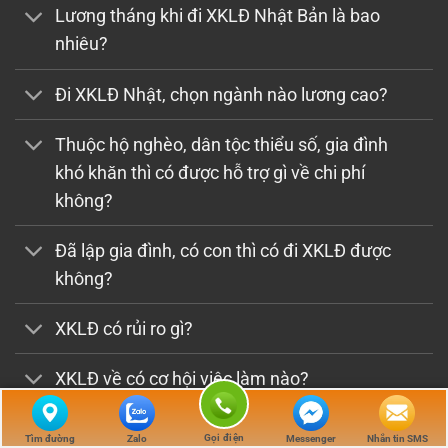
Lương tháng khi đi XKLĐ Nhật Bản là bao
nhiêu?
Đi XKLĐ Nhật, chọn ngành nào lương cao?
Thuộc hộ nghèo, dân tộc thiểu số, gia đình
khó khăn thì có được hỗ trợ gì về chi phí
không?
Đã lập gia đình, có con thì có đi XKLĐ được
không?
XKLĐ có rủi ro gì?
XKLĐ về có cơ hội việc làm nào?
Gọi điện
Tìm đường
Zalo
Messenger
Nhắn tin SMS