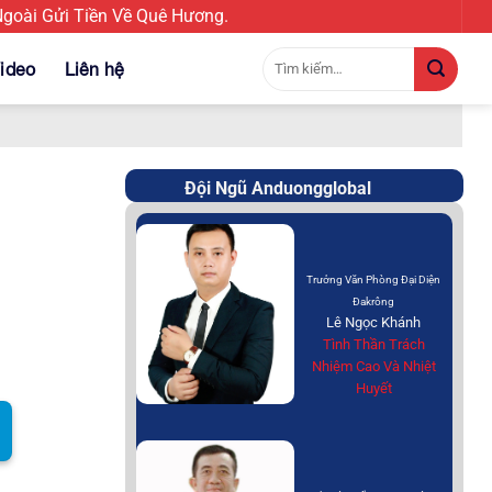
oài Gửi Tiền Về Quê Hương.
Tìm
ideo
Liên hệ
kiếm:
Đội Ngũ Anduongglobal
Trưởng Văn Phòng Đại Diện
Đakrông
Lê Ngọc Khánh
Tình Thần Trách
Nhiệm Cao Và Nhiệt
Huyết