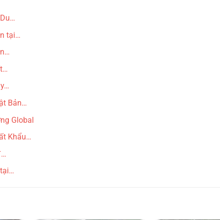
, Du…
n tại…
ên…
ất…
uy…
hật Bản…
ơng Global
uất Khẩu…
đ…
tại…