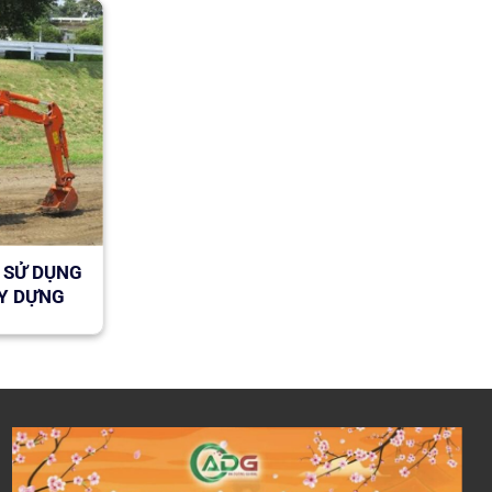
 SỬ DỤNG
TUYỂN 12 NỮ CHẾ TẠO
ÂY DỰNG
VẬT LIỆU THÉP