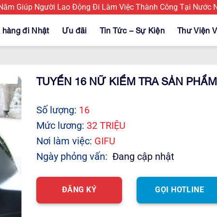
m Giúp Người Lao Động Đi Làm Việc Thành Công Tại Nước Ng
 hàng đi Nhật
Ưu đãi
Tin Tức – Sự Kiện
Thư Viện V
TUYỂN 16 NỮ KIỂM TRA SẢN PHẨM
Số lượng:
16
Mức lương:
32 TRIỆU
Nơi làm việc:
GIFU
Ngày phỏng vấn:
Đang cập nhật
ĐĂNG KÝ
GỌI HOTLINE