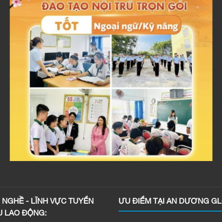
NGHỀ - LĨNH VỰC TUYỂN
ƯU ĐIỂM TẠI AN DƯƠNG GL
U LAO ĐỘNG: