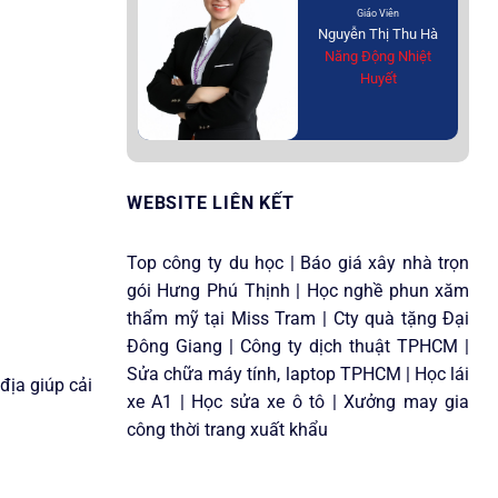
Giáo Viên
Nguyễn Thị Thu Hà
Năng Động Nhiệt
Huyết
WEBSITE LIÊN KẾT
Top công ty du học
|
Báo giá xây nhà trọn
gói
Hưng Phú Thịnh |
Học nghề phun xăm
thẩm mỹ
tại Miss Tram |
Cty quà tặng
Đại
Đông Giang |
Công ty dịch thuật TPHCM
|
Sửa chữa máy tính, laptop TPHCM
|
Học lái
địa giúp cải
xe A1
|
Học sửa xe ô tô
|
Xưởng may gia
công thời trang xuất khẩu