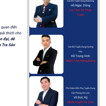
Cán Bộ Tuyển Dụng Đakrông
Hồ Ngọc Dũng
Vui Tính Và Thân
Thiện
n quan đến
iải thích cho
n đại, dễ
 Tra Sản
Cán Bộ Tuyển Dụng Hướng
Hóa
Hồ Trọng Vinh
Nhiệt Tình Năng Động
Phó Giám Đốc Phụ Tuyển Dụng
Văn Phòng Gio Linh
Võ Đức Kỷ
Nhiệt Huyết Và Tinh