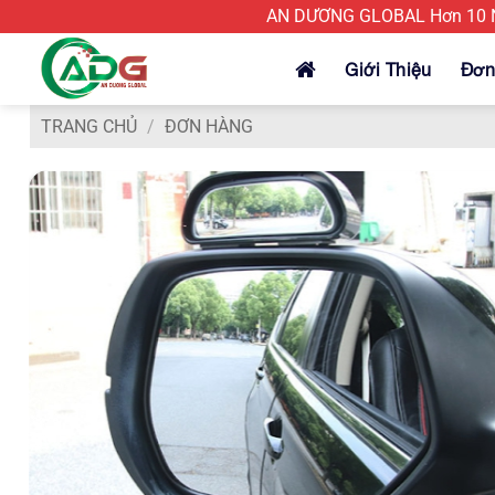
Bỏ
AN DƯƠNG GLOBAL Hơn 10 Nă
qua
nội
Giới Thiệu
Đơn
dung
TRANG CHỦ
/
ĐƠN HÀNG