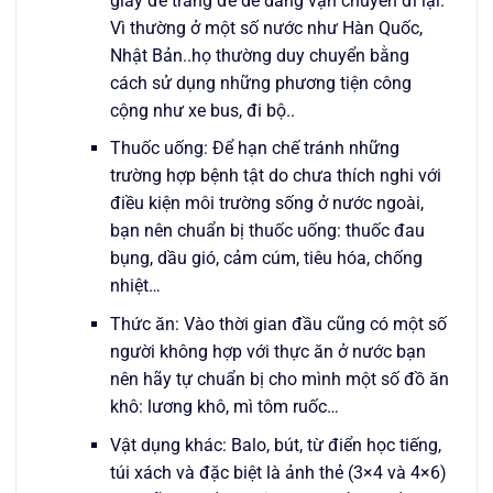
giày đế trắng để dễ dàng vận chuyển đi lại.
Vì thường ở một số nước như Hàn Quốc,
Nhật Bản..họ thường duy chuyển bằng
cách sử dụng những phương tiện công
cộng như xe bus, đi bộ..
Thuốc uống: Để hạn chế tránh những
trường hợp bệnh tật do chưa thích nghi với
điều kiện môi trường sống ở nước ngoài,
bạn nên chuẩn bị thuốc uống: thuốc đau
bụng, dầu gió, cảm cúm, tiêu hóa, chống
nhiệt…
Thức ăn: Vào thời gian đầu cũng có một số
người không hợp với thực ăn ở nước bạn
nên hãy tự chuẩn bị cho mình một số đồ ăn
khô: lương khô, mì tôm ruốc…
Vật dụng khác: Balo, bút, từ điển học tiếng,
túi xách và đặc biệt là ảnh thẻ (3×4 và 4×6)