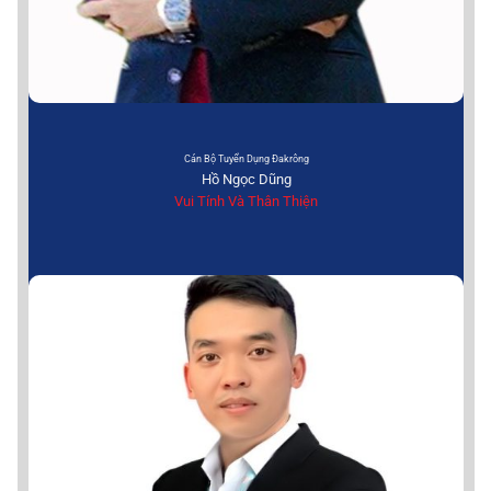
Cán Bộ Tuyển Dụng Đakrông
Hồ Ngọc Dũng
Vui Tính Và Thân Thiện