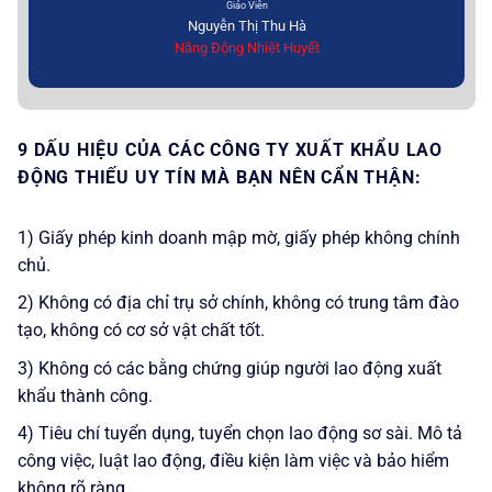
Giáo Viên
Nguyễn Thị Thu Hà
Năng Động Nhiệt Huyết
9 DẤU HIỆU CỦA CÁC CÔNG TY XUẤT KHẨU LAO
ĐỘNG THIẾU UY TÍN MÀ BẠN NÊN CẨN THẬN:
1) Giấy phép kinh doanh mập mờ, giấy phép không chính
chủ.
2) Không có địa chỉ trụ sở chính, không có trung tâm đào
tạo, không có cơ sở vật chất tốt.
3) Không có các bằng chứng giúp người lao động xuất
khẩu thành công.
4) Tiêu chí tuyển dụng, tuyển chọn lao động sơ sài. Mô tả
công việc, luật lao động, điều kiện làm việc và bảo hiểm
không rõ ràng.