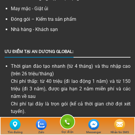
May mặc - Giặt ủi
Đóng gói – Kiểm tra sản phẩm
Nhà hàng - Khách sạn
ƯU ĐIỂM TẠI AN DƯƠNG GLOBAL:
Thời gian đào tạo nhanh (từ 4 tháng) và thu nhập cao
(trên 26 triệu/tháng)
Chi phí thấp: từ 40 triệu (đi lao động 1 năm) và từ 150
triệu (đi 3 năm), được gia hạn 2 năm miễn phí và các
năm về sau
Chi phí tại đây là trọn gói (kể cả thời gian chờ đợi xét
tuyển).
Vệ sinh & dinh dưỡng đảm bảo: không dùng thức ăn
đông lạnh, có khu nhà bếp và nhà ăn riêng biệt
Gọi điện
Tìm đường
Zalo
Messenger
Nhắn tin SMS